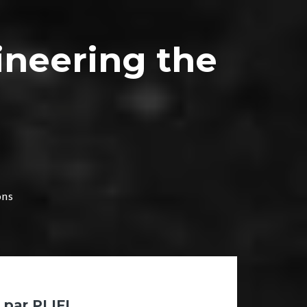
ineering the
ons
 par PLIFI