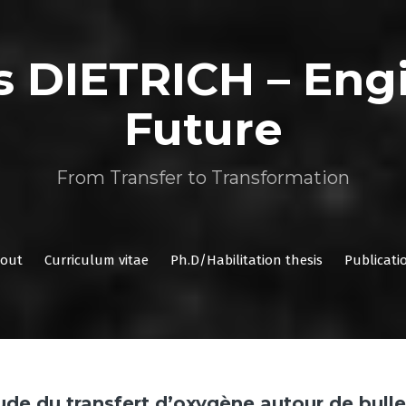
as DIETRICH – Eng
Future
From Transfer to Transformation
out
Curriculum vitae
Ph.D/Habilitation thesis
Publicati
ude du transfert d’oxygène autour de bulle